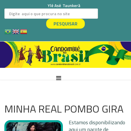
Ylê Asé
Taunkerã
PESQUISAR
MINHA REAL POMBO GIRA
Estamos disponibilizando
aqui um pacote de