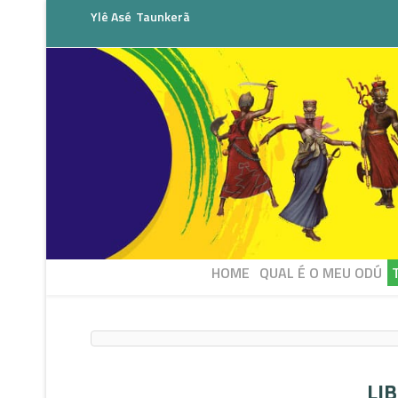
Ylê Asé
Taunkerã
HOME
QUAL É O MEU ODÚ
LI