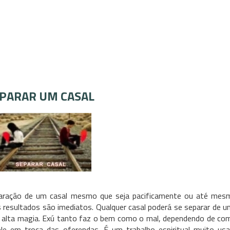
In
are
PARAR UM CASAL
separação de um casal mesmo que seja pacificamente ou até me
s resultados são imediatos. Qualquer casal poderá se separar de 
e alta magia. Exú tanto faz o bem como o mal, dependendo de com
e em troca das oferendas. É um trabalho espiritual muito us