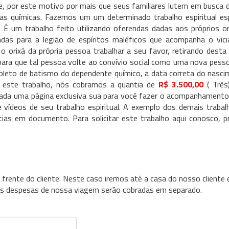
e, por este motivo por mais que seus familiares lutem em busca 
as químicas. Fazemos um um determinado trabalho espiritual esp
 É um trabalho feito utilizando oferendas dadas aos próprios or
ndas para a legião de espíritos maléficos que acompanha o vici
 o orixá da própria pessoa trabalhar a seu favor, retirando dest
 para que tal pessoa volte ao convívio social como uma nova pess
pleto de batismo do dependente químico, a data correta do nasci
r este trabalho, nós cobramos a quantia de
R$ 3.500,00
( Três
riada uma página exclusiva sua para você fazer o acompanhamento
 vídeos de seu trabalho espiritual. A exemplo dos demais trabal
as em documento. Para solicitar este trabalho aqui conosco, p
 frente do cliente. Neste caso iremos até a casa do nosso cliente
. As despesas de nossa viagem serão cobradas em separado.