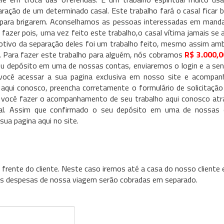
ração de um determinado casal. Este trabalho fará o casal ficar 
para brigarem. Aconselhamos as pessoas interessadas em manda
fazer pois, uma vez feito este trabalho,o casal vítima jamais se 
tivo da separação deles foi um trabalho feito, mesmo assim am
. Para fazer este trabalho para alguém, nós cobramos
R$ 3.000,0
 seu depósito em uma de nossas contas, enviaremos o login e a se
você acessar a sua pagina exclusiva em nosso site e acompan
o aqui conosco, preencha corretamente o formulário de solicitação
ra você fazer o acompanhamento de seu trabalho aqui conosco atr
tual. Assim que confirmado o seu depósito em uma de nossas 
ua pagina aqui no site.
 frente do cliente. Neste caso iremos até a casa do nosso cliente
. As despesas de nossa viagem serão cobradas em separado.