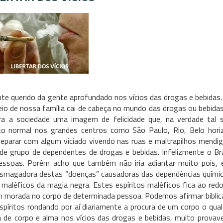
nte querido da gente aprofundado nos vícios das drogas e bebidas
io de nossa família cai de cabeça no mundo das drogas ou bebida
a a sociedade uma imagem de felicidade que, na verdade tal 
uito normal nos grandes centros como São Paulo, Rio, Belo hori
 deparar com algum viciado vivendo nas ruas e maltrapilhos mendi
 grupo de dependentes de drogas e bebidas. Infelizmente o Bra
pessoas. Porém acho que também não iria adiantar muito pois, 
 esmagadora destas “doenças” causadoras das dependências quími
maléficos da magia negra. Estes espíritos maléficos fica ao red
m morada no corpo de determinada pessoa. Podemos afirmar bibli
spíritos rondando por aí diariamente a procura de um corpo o qua
a de corpo e alma nos vícios das drogas e bebidas, muito provav