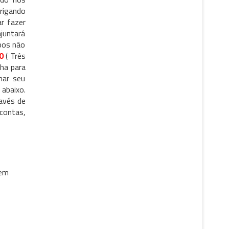
brigando
r fazer
ajuntará
bos não
0
( Três
nha para
har seu
 abaixo.
avés de
contas,
 em