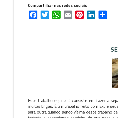
Compartilhar nas redes sociais
Facebook
Twitter
WhatsApp
Email
Pinterest
Linked
Sh
SE
Este trabalho espiritual consiste em fazer a 
muitas brigas. É um trabalho feito com Exú e seu
para outra quando sendo vítima deste trabalho d
tratado e dependendo também do que pede a el