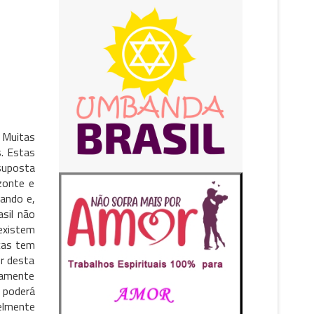
. Muitas
s. Estas
suposta
zonte e
gando e,
sil não
existem
cas tem
or desta
camente
l poderá
elmente