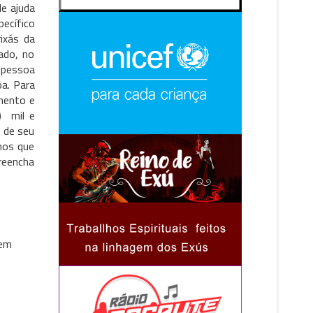
de ajuda
ecífico
ixás da
ado, no
a pessoa
oa. Para
mento e
) mil e
 de seu
hos que
reencha
 em