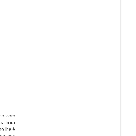
smo com
uma hora
o lhe é
ado nos